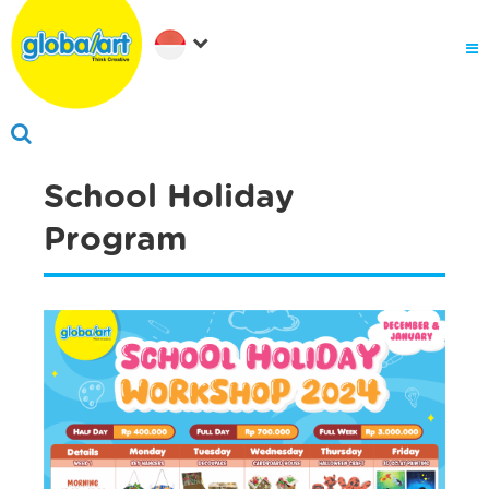
About Us
Why globalart
Franchise
PARENTS LOGIN
School Holiday
Program